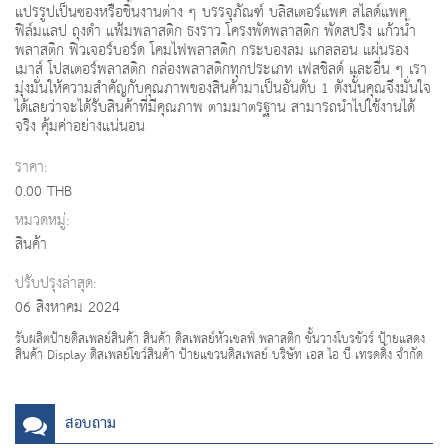
แปรรูปเป็นซองหรือชิ้นงานต่าง ๆ บรรจุภัณฑ์ บลิสเตอร์แพค สไลด์แพค
ฟิล์มแลป ถุงดำ แฟ้มพลาสติก ธงราว โครงพัดพลาสติก พัดสปริง แก้วน้ำ
พลาสติก ฟิวเจอร์บอร์ด โคมไฟพลาสติก กระบองลม แกลลอน แผ่นรอง
เมาส์ โปสเตอร์พลาสติก กล่องพลาสติกทุกประเภท เฟสชิลด์ และอื่น ๆ เรา
มุ่งมั่นให้ความสำคัญกับคุณภาพของสินค้ามาเป็นอันดับ 1 ดังนั้นคุณจึงมั่นใจ
ได้เลยว่าจะได้รับสินค้าที่มีคุณภาพ ตามมาตรฐาน สามารถนำไปใช้งานได้
จริง คุ้มค่าอย่างแน่นอน
ราคา:
0.00 THB
หมวดหมู่:
สินค้า
ปรับปรุงล่าสุด:
06 สิงหาคม 2024
รับผลิตป้ายดิสเพลย์สินค้า สินค้า ดิสเพลย์หัวเชลฟ์ พลาสติก ชั้นวางโบรชัวร์ ป้ายแสดง
สินค้า Display ดิสเพลย์โชว์สินค้า ป้ายแขวนดิสเพลย์ บริษัท เอส ไอ บี เทรดดิ้ง จำกัด
สอบถาม