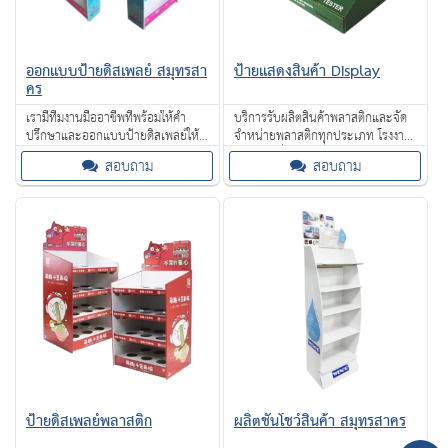
ออกแบบป้ายดิสเพลย์ สมุทรสา
ป้ายแสดงสินค้า Display
คร
เรามีทีมงานมืออาชีพที่พร้อมให้คำ
บริการรับผลิตสินค้าพลาสติกและจัด
ปรึกษาและออกแบบป้ายดิสเพลย์ให้
จำหน่ายพลาสติกทุกประเภท โรงงาน
ตรงตามความต้องการของคุณ ไม่ว่าจะ
พลาสติกที่ผ่านการรับรองมาตรฐาน
สอบถาม
สอบถาม
เป็นงานป้ายสำหรับร้านค้าหรือโชว์รูม
ต่าง ๆ เราใช้วัสดุคุณภาพ แข็งแรง
ทนทาน และเทคนิคการพิมพ์ทันสมัย
ทำให้ป้ายของคุณโดดเด่น สวยงาม
และดึงดูดลูกค้าได้อย่างมีประสิทธิภาพ
ทั้งยังสามารถปรับขนาดและรูปแบบ
ชั้นโชว์สิน
ป้ายดิสเพลย์พลาสติก
ผลิตชั้นโชว์สินค้า สมุทรสาคร