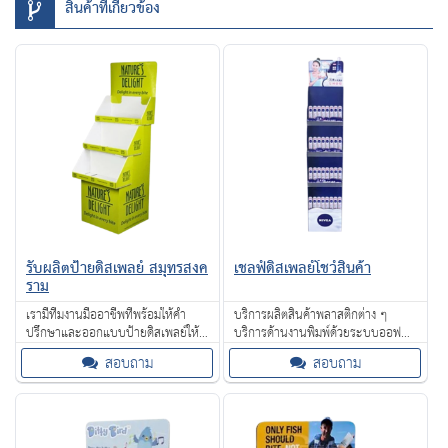
สินค้าที่เกี่ยวข้อง
รับผลิตป้ายดิสเพลย์ สมุทรสงค
เชลฟ์ดิสเพลย์โชว์สินค้า
ราม
เรามีทีมงานมืออาชีพที่พร้อมให้คำ
บริการผลิตสินค้าพลาสติกต่าง ๆ
ปรึกษาและออกแบบป้ายดิสเพลย์ให้
บริการด้านงานพิมพ์ด้วยระบบออฟ
ตรงตามความต้องการของคุณ ไม่ว่าจะ
เซ็ท UV หรือระบบสกรีน ลายเส้นคม
สอบถาม
สอบถาม
เป็นงานป้ายสำหรับร้านค้าหรือโชว์รูม
ชัด สวยงาม
ต่าง ๆ เราใช้วัสดุคุณภาพ แข็งแรง
ทนทาน และเทคนิคการพิมพ์ทันสมัย
ทำให้ป้ายของคุณโดดเด่น สวยงาม
และดึงดูดลูกค้าได้อย่างมีประสิทธิภาพ